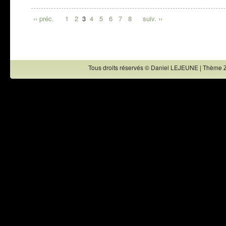
‹‹ préc.
1
2
3
4
5
6
7
8
suiv. ››
Tous droits réservés © Daniel LEJEUNE | Thème 