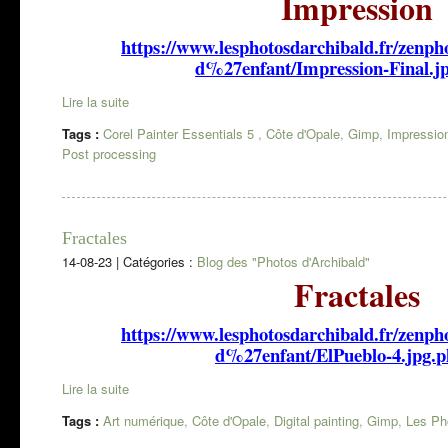
Impression
https://www.lesphotosdarchibald.fr/ze
d%27enfant/Impression-Final.j
Lire la suite
Tags :
Corel Painter Essentials 5
,
Côte d'Opale
,
Gimp
,
Impressio
Post processing
Fractales
14-08-23
|
Catégories :
Blog des "Photos d'Archibald"
Fractales
https://www.lesphotosdarchibald.fr/ze
d%27enfant/ElPueblo-4.jpg.
Lire la suite
Tags :
Art numérique
,
Côte d'Opale
,
Digital painting
,
Gimp
,
Les Ph