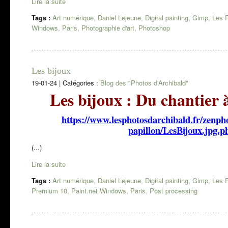
Lire la suite
Tags :
Art numérique
,
Daniel Lejeune
,
Digital painting
,
Gimp
,
Les P
Windows
,
Paris
,
Photographie d'art
,
Photoshop
Les bijoux
19-01-24
|
Catégories :
Blog des "Photos d'Archibald"
Les bijoux : Du chantier à 
https://www.lesphotosdarchibald.fr/zenp
papillon/LesBijoux.jpg.p
(...)
Lire la suite
Tags :
Art numérique
,
Daniel Lejeune
,
Digital painting
,
Gimp
,
Les P
Premium 10
,
Paint.net Windows
,
Paris
,
Post processing