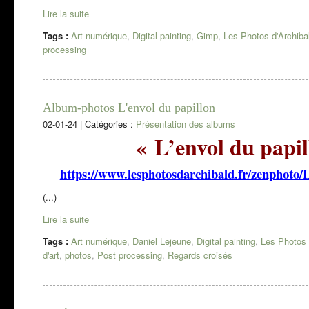
Lire la suite
Tags :
Art numérique
,
Digital painting
,
Gimp
,
Les Photos d'Archiba
processing
Album-photos L'envol du papillon
02-01-24
|
Catégories :
Présentation des albums
« L’envol du papil
https://www.lesphotosdarchibald.fr/zenphoto/
(...)
Lire la suite
Tags :
Art numérique
,
Daniel Lejeune
,
Digital painting
,
Les Photos 
d'art
,
photos
,
Post processing
,
Regards croisés