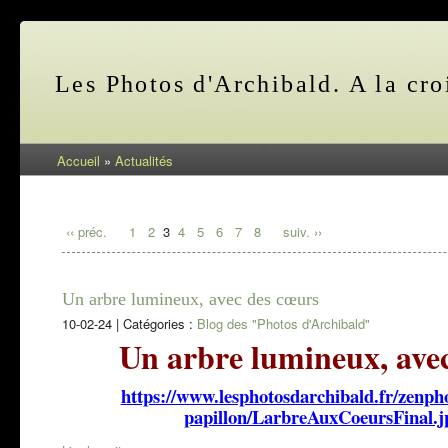
Les Photos d'Archibald. A la cro
Accueil
»
Actualités
‹‹ préc.
1
2
3
4
5
6
7
8
suiv. ››
Un arbre lumineux, avec des cœurs
10-02-24
|
Catégories :
Blog des "Photos d'Archibald"
Un arbre lumineux, ave
https://www.lesphotosdarchibald.fr/zenp
papillon/LarbreAuxCoeursFinal.j