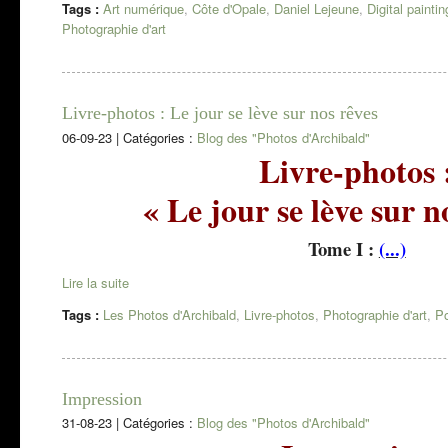
Tags :
Art numérique
,
Côte d'Opale
,
Daniel Lejeune
,
Digital paintin
Photographie d'art
Livre-photos : Le jour se lève sur nos rêves
06-09-23
|
Catégories :
Blog des "Photos d'Archibald"
Livre-photos 
« Le jour se lève sur n
Tome I :
(...)
Lire la suite
Tags :
Les Photos d'Archibald
,
Livre-photos
,
Photographie d'art
,
Po
Impression
31-08-23
|
Catégories :
Blog des "Photos d'Archibald"