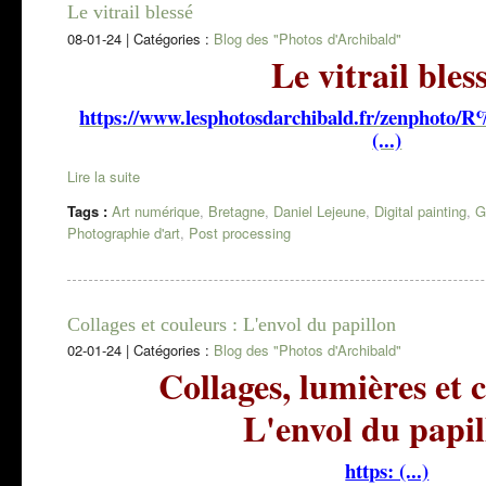
Le vitrail blessé
08-01-24
|
Catégories :
Blog des "Photos d'Archibald"
Le vitrail bles
https://www.lesphotosdarchibald.fr/zenphot
(...)
Lire la suite
Tags :
Art numérique
,
Bretagne
,
Daniel Lejeune
,
Digital painting
,
G
Photographie d'art
,
Post processing
Collages et couleurs : L'envol du papillon
02-01-24
|
Catégories :
Blog des "Photos d'Archibald"
Collages, lumières et 
L'envol du papil
https: (...)