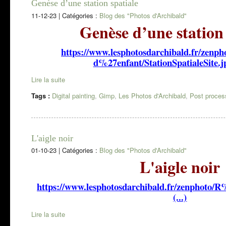
Genèse d’une station spatiale
11-12-23
|
Catégories :
Blog des "Photos d'Archibald"
Genèse d’une station 
https://www.lesphotosdarchibald.fr/ze
d%27enfant/StationSpatialeSite.j
Lire la suite
Tags :
Digital painting
,
Gimp
,
Les Photos d'Archibald
,
Post proces
L'aigle noir
01-10-23
|
Catégories :
Blog des "Photos d'Archibald"
L'aigle noir
https://www.lesphotosdarchibald.fr/zenphot
(...)
Lire la suite