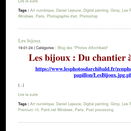
Lire la suite
Tags :
Art numérique
,
Daniel Lejeune
,
Digital painting
,
Gimp
,
Les P
Windows
,
Paris
,
Photographie d'art
,
Photoshop
Les bijoux
19-01-24
|
Catégories :
Blog des "Photos d'Archibald"
Les bijoux : Du chantier à 
https://www.lesphotosdarchibald.fr/zenp
papillon/LesBijoux.jpg.p
(...)
Lire la suite
Tags :
Art numérique
,
Daniel Lejeune
,
Digital painting
,
Gimp
,
Les P
Premium 10
,
Paint.net Windows
,
Paris
,
Post processing