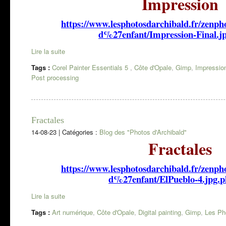
Impression
https://www.lesphotosdarchibald.fr/ze
d%27enfant/Impression-Final.j
Lire la suite
Tags :
Corel Painter Essentials 5
,
Côte d'Opale
,
Gimp
,
Impressio
Post processing
Fractales
14-08-23
|
Catégories :
Blog des "Photos d'Archibald"
Fractales
https://www.lesphotosdarchibald.fr/ze
d%27enfant/ElPueblo-4.jpg.
Lire la suite
Tags :
Art numérique
,
Côte d'Opale
,
Digital painting
,
Gimp
,
Les Ph