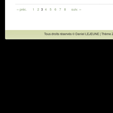
‹‹ préc.
1
2
3
4
5
6
7
8
suiv. ››
Tous droits réservés © Daniel LEJEUNE | Thème 