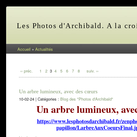
Les Photos d'Archibald. A la cro
Accueil
»
Actualités
‹‹ préc.
1
2
3
4
5
6
7
8
suiv. ››
Un arbre lumineux, avec des cœurs
10-02-24
|
Catégories :
Blog des "Photos d'Archibald"
Un arbre lumineux, ave
https://www.lesphotosdarchibald.fr/zenp
papillon/LarbreAuxCoeursFinal.j