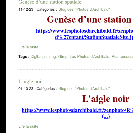
Genèse d’une station spatiale
11-12-23
|
Catégories :
Blog des "Photos d'Archibald"
Genèse d’une station 
https://www.lesphotosdarchibald.fr/ze
d%27enfant/StationSpatialeSite.j
Lire la suite
Tags :
Digital painting
,
Gimp
,
Les Photos d'Archibald
,
Post proces
L'aigle noir
01-10-23
|
Catégories :
Blog des "Photos d'Archibald"
L'aigle noir
https://www.lesphotosdarchibald.fr/zenphot
(...)
Lire la suite