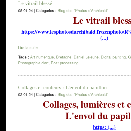
Le vitrail blessé
08-01-24
|
Catégories :
Blog des "Photos d'Archibald"
Le vitrail bles
https://www.lesphotosdarchibald.fr/zenphot
(...)
Lire la suite
Tags :
Art numérique
,
Bretagne
,
Daniel Lejeune
,
Digital painting
,
G
Photographie d'art
,
Post processing
Collages et couleurs : L'envol du papillon
02-01-24
|
Catégories :
Blog des "Photos d'Archibald"
Collages, lumières et 
L'envol du papil
https: (...)