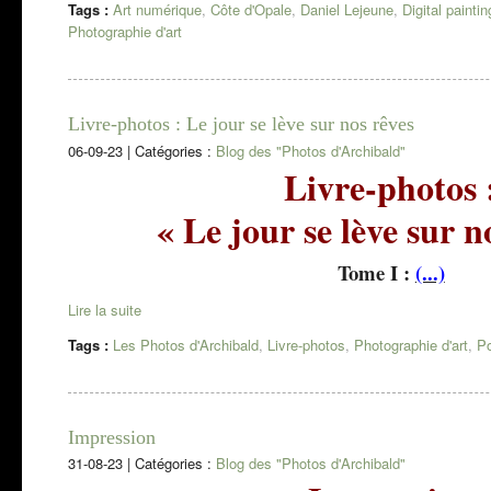
Tags :
Art numérique
,
Côte d'Opale
,
Daniel Lejeune
,
Digital paintin
Photographie d'art
Livre-photos : Le jour se lève sur nos rêves
06-09-23
|
Catégories :
Blog des "Photos d'Archibald"
Livre-photos 
« Le jour se lève sur n
Tome I :
(...)
Lire la suite
Tags :
Les Photos d'Archibald
,
Livre-photos
,
Photographie d'art
,
Po
Impression
31-08-23
|
Catégories :
Blog des "Photos d'Archibald"