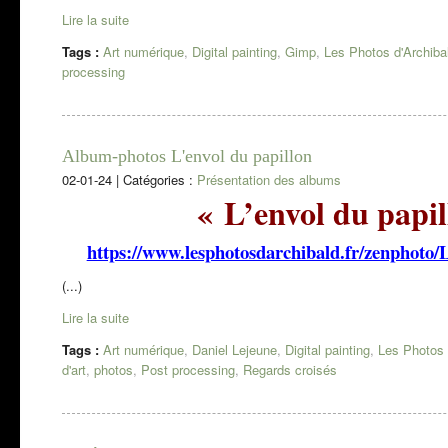
Lire la suite
Tags :
Art numérique
,
Digital painting
,
Gimp
,
Les Photos d'Archiba
processing
Album-photos L'envol du papillon
02-01-24
|
Catégories :
Présentation des albums
« L’envol du papil
https://www.lesphotosdarchibald.fr/zenphoto/
(...)
Lire la suite
Tags :
Art numérique
,
Daniel Lejeune
,
Digital painting
,
Les Photos 
d'art
,
photos
,
Post processing
,
Regards croisés